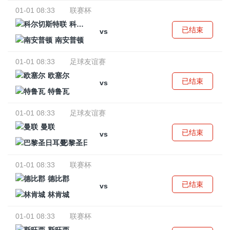
01-01 08:33
联赛杯
科尔切斯特联
已结束
vs
南安普顿
01-01 08:33
足球友谊赛
欧塞尔
已结束
vs
特鲁瓦
01-01 08:33
足球友谊赛
曼联
已结束
vs
巴黎圣日耳曼
01-01 08:33
联赛杯
德比郡
已结束
vs
林肯城
01-01 08:33
联赛杯