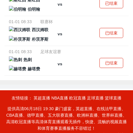
斯旺西
已结束
vs
伯明翰
01-01 08:33
联赛杯
西汉姆联
已结束
vs
朴茨茅斯
01-01 08:33
足球友谊赛
热刺
已结束
vs
赫塔费
友情链接：
英超直播
NBA直播
欧冠直播
足球直播
篮球直播
提供高清06月18日 19:30 豪门盛宴，英超直播、在线法甲直播、
CBA直播、德甲直播、五大联赛直播、欧洲杯直播、世界杯直播、
高清欧冠直播等高清体育直播观看无插件，快捷、流畅的视频直播
和体育赛事直播服务不容错过！