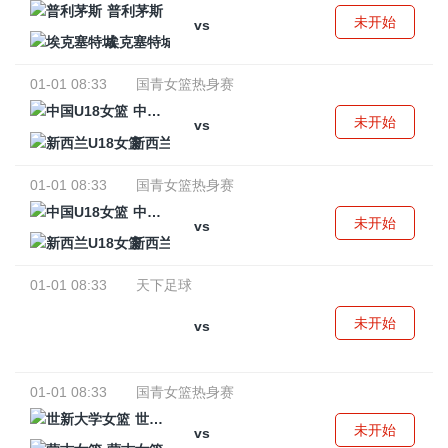
普利茅斯
未开始
vs
埃克塞特城
01-01 08:33
国青女篮热身赛
中国U18女篮
未开始
vs
新西兰U18女篮
01-01 08:33
国青女篮热身赛
中国U18女篮
未开始
vs
新西兰U18女篮
01-01 08:33
天下足球
未开始
vs
01-01 08:33
国青女篮热身赛
世新大学女篮
未开始
vs