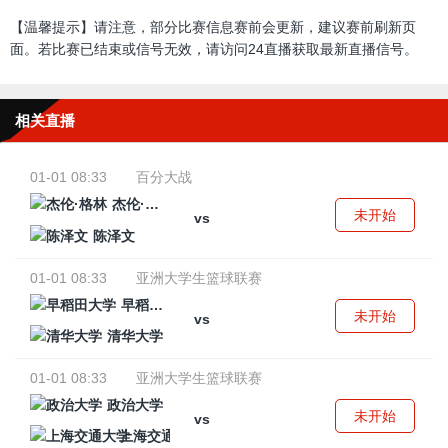
【温馨提示】请注意，部分比赛信息赛前会更新，建议赛前刷新页
面。若比赛已结束或信号无效，请访问24直播获取最新直播信号。
相关直播
01-01 08:33
百分大战
杰伦·格林
未开始
vs
陈泽文
01-01 08:33
亚洲大学生篮球联赛
早稻田大学
未开始
vs
清华大学
01-01 08:33
亚洲大学生篮球联赛
政治大学
未开始
vs
上海交通大学