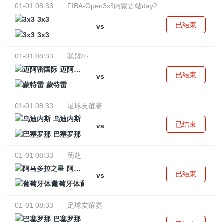
01-01 08:33
FIBA-Open3x3内蒙古站day2
3x3
已结束
vs
3x3
01-01 08:33
联盟杯
迈阿密国际
已结束
vs
蒙特雷
01-01 08:33
足球友谊赛
乌迪内斯
已结束
vs
巴塞罗那
01-01 08:33
葡超
阿马多拉之星
已结束
vs
葡萄牙体育
01-01 08:33
足球友谊赛
巴塞罗那