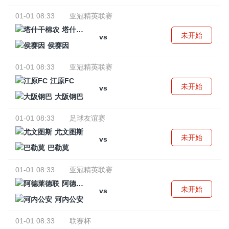
01-01 08:33
亚冠精英联赛
塔什干棉农
未开始
vs
侯赛因
01-01 08:33
亚冠精英联赛
江原FC
未开始
vs
大阪钢巴
01-01 08:33
足球友谊赛
尤文图斯
未开始
vs
巴勒莫
01-01 08:33
亚冠精英联赛
阿德莱德联
未开始
vs
河内公安
01-01 08:33
联赛杯