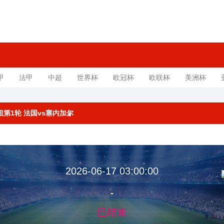
甲
法甲
中超
世界杯
欧冠杯
欧联杯
美洲杯
I组第1轮 法国vs塞内加尔
2026-06-17 03:00:00
-
已结束