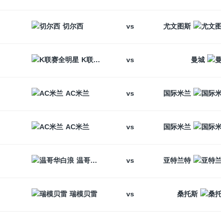
vs
切尔西
尤文图斯
vs
K联赛全明星
曼城
vs
AC米兰
国际米兰
vs
AC米兰
国际米兰
vs
温哥华白浪
亚特兰特
vs
瑞模贝雷
桑托斯