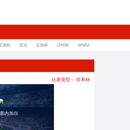
亚洲杯
亚冠
足协杯
沙特联
WNBA
比赛类型：
世界杯
塞内加尔