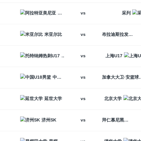
vs
阿拉特亚美尼亚
采列
vs
米亚尔比
布拉迪斯拉发
vs
托特纳姆热刺U17
上海U17
vs
中国U18男篮
加拿大大卫
vs
延世大学
北京大学
vs
济州SK
拜仁慕尼黑