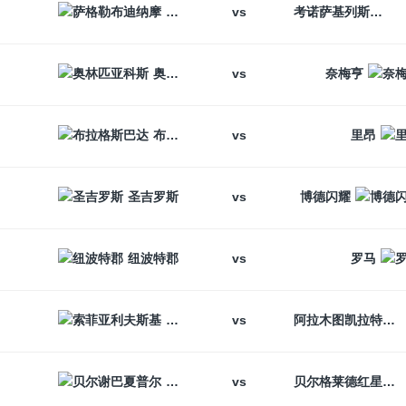
vs
萨格勒布迪纳摩
考诺萨基列斯
vs
奥林匹亚科斯
奈梅亨
vs
布拉格斯巴达
里昂
vs
圣吉罗斯
博德闪耀
vs
纽波特郡
罗马
vs
索菲亚利夫斯基
阿拉木图凯拉特
vs
贝尔谢巴夏普尔
贝尔格莱德红星