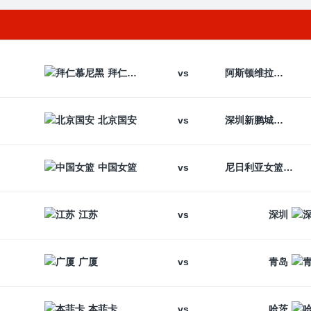
vs
拜仁慕尼黑
阿斯顿维拉
vs
北京国安
深圳新鹏城
vs
中国女篮
尼日利亚女篮
vs
江苏
深圳
vs
广厦
青岛
vs
本菲卡
哈茨