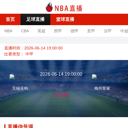
首页
足球直播
篮球直播
NBA
CBA
英超
西甲
德甲
意甲
法甲
中
直播时间：2026-06-14 19:00:00
比赛类型：
中甲
2026-06-14 19:00:00
-
无锡吴钩
梅州客家
已结束
直播信号源