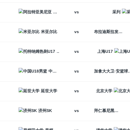
vs
阿拉特亚美尼亚
采列
vs
米亚尔比
布拉迪斯拉发
vs
托特纳姆热刺U17
上海U17
vs
中国U18男篮
加拿大大卫
vs
延世大学
北京大学
vs
济州SK
拜仁慕尼黑