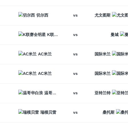
vs
切尔西
尤文图斯
vs
K联赛全明星
曼城
vs
AC米兰
国际米兰
vs
AC米兰
国际米兰
vs
温哥华白浪
亚特兰特
vs
瑞模贝雷
桑托斯