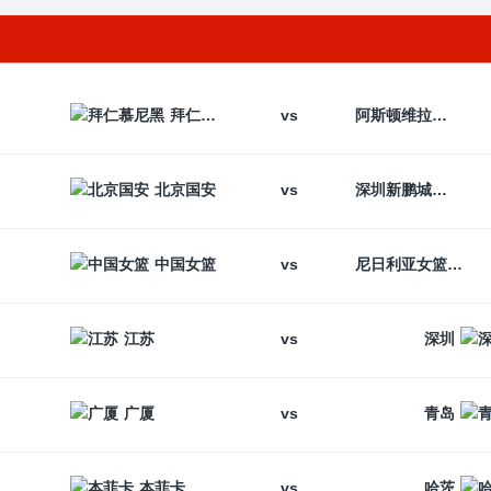
vs
拜仁慕尼黑
阿斯顿维拉
vs
北京国安
深圳新鹏城
vs
中国女篮
尼日利亚女篮
vs
江苏
深圳
vs
广厦
青岛
vs
本菲卡
哈茨