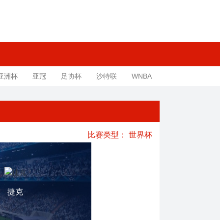
亚洲杯
亚冠
足协杯
沙特联
WNBA
比赛类型：
世界杯
捷克