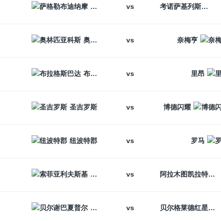
vs
萨格勒布迪纳摩
考诺萨基列斯
vs
奥林匹亚科斯
奈梅亨
vs
布拉格斯巴达
里昂
vs
圣吉罗斯
博德闪耀
vs
纽波特郡
罗马
vs
索菲亚利夫斯基
阿拉木图凯拉特
vs
贝尔谢巴夏普尔
贝尔格莱德红星