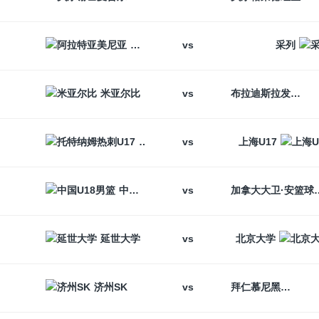
vs
阿拉特亚美尼亚
采列
vs
米亚尔比
布拉迪斯拉发
vs
托特纳姆热刺U17
上海U17
vs
中国U18男篮
加拿大大卫
vs
延世大学
北京大学
vs
济州SK
拜仁慕尼黑