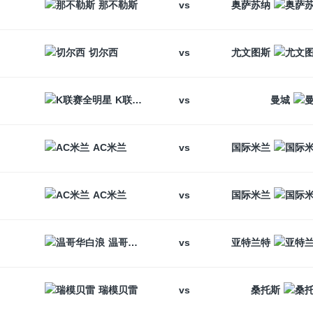
vs
那不勒斯
奥萨苏纳
vs
切尔西
尤文图斯
vs
K联赛全明星
曼城
vs
AC米兰
国际米兰
vs
AC米兰
国际米兰
vs
温哥华白浪
亚特兰特
vs
瑞模贝雷
桑托斯