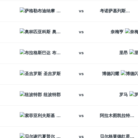
vs
萨格勒布迪纳摩
考诺萨基列斯
vs
奥林匹亚科斯
奈梅亨
vs
布拉格斯巴达
里昂
vs
圣吉罗斯
博德闪耀
vs
纽波特郡
罗马
vs
索菲亚利夫斯基
阿拉木图凯拉特
vs
贝尔谢巴夏普尔
贝尔格莱德红星