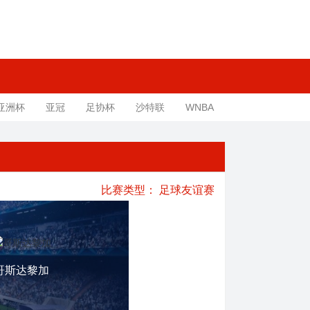
亚洲杯
亚冠
足协杯
沙特联
WNBA
比赛类型：
足球友谊赛
哥斯达黎加