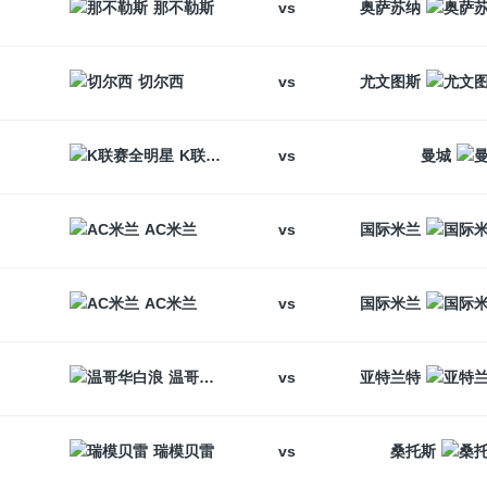
vs
那不勒斯
奥萨苏纳
vs
切尔西
尤文图斯
vs
K联赛全明星
曼城
vs
AC米兰
国际米兰
vs
AC米兰
国际米兰
vs
温哥华白浪
亚特兰特
vs
瑞模贝雷
桑托斯