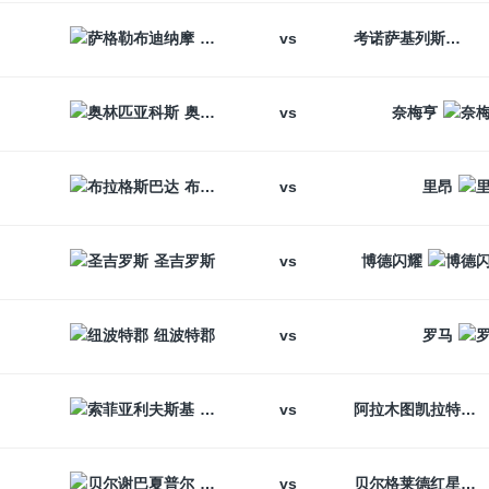
vs
萨格勒布迪纳摩
考诺萨基列斯
vs
奥林匹亚科斯
奈梅亨
vs
布拉格斯巴达
里昂
vs
圣吉罗斯
博德闪耀
vs
纽波特郡
罗马
vs
索菲亚利夫斯基
阿拉木图凯拉特
vs
贝尔谢巴夏普尔
贝尔格莱德红星