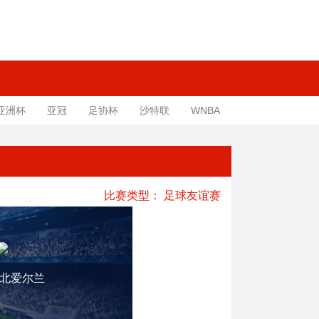
亚洲杯
亚冠
足协杯
沙特联
WNBA
比赛类型：
足球友谊赛
北爱尔兰