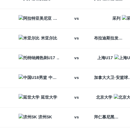
vs
阿拉特亚美尼亚
采列
vs
米亚尔比
布拉迪斯拉发
vs
托特纳姆热刺U17
上海U17
vs
中国U18男篮
加拿大大卫
vs
延世大学
北京大学
vs
济州SK
拜仁慕尼黑