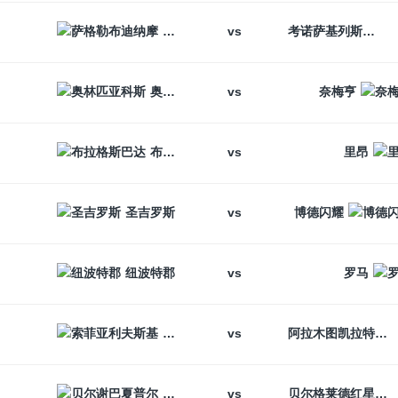
vs
萨格勒布迪纳摩
考诺萨基列斯
vs
奥林匹亚科斯
奈梅亨
vs
布拉格斯巴达
里昂
vs
圣吉罗斯
博德闪耀
vs
纽波特郡
罗马
vs
索菲亚利夫斯基
阿拉木图凯拉特
vs
贝尔谢巴夏普尔
贝尔格莱德红星