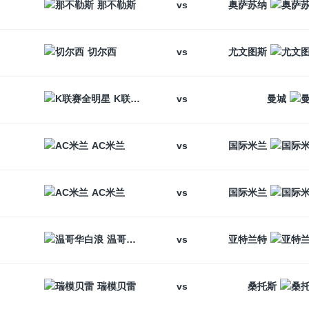
vs
那不勒斯
奥萨苏纳
vs
切尔西
尤文图斯
vs
K联赛全明星
曼城
vs
AC米兰
国际米兰
vs
AC米兰
国际米兰
vs
温哥华白浪
亚特兰特
vs
瑞模贝雷
桑托斯