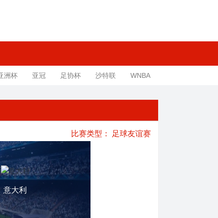
亚洲杯
亚冠
足协杯
沙特联
WNBA
比赛类型：
足球友谊赛
意大利