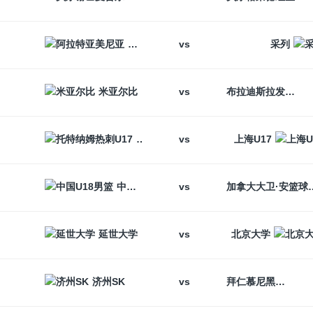
vs
阿拉特亚美尼亚
采列
vs
米亚尔比
布拉迪斯拉发
vs
托特纳姆热刺U17
上海U17
vs
中国U18男篮
加拿大大卫
vs
延世大学
北京大学
vs
济州SK
拜仁慕尼黑