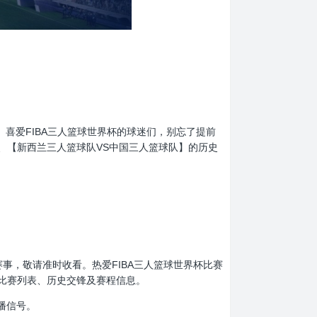
直播。喜爱FIBA三人篮球世界杯的球迷们，别忘了提前
、【新西兰三人篮球队VS中国三人篮球队】的历史
精彩赛事，敬请准时收看。热爱FIBA三人篮球世界杯比赛
期比赛列表、历史交锋及赛程信息。
播信号。