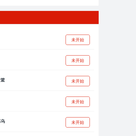
未开始
未开始
未开始
未开始
未开始