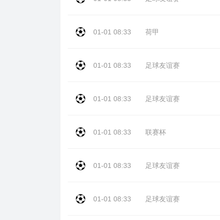
01-01 08:33
荷甲
01-01 08:33
足球友谊赛
01-01 08:33
足球友谊赛
01-01 08:33
联赛杯
01-01 08:33
足球友谊赛
01-01 08:33
足球友谊赛