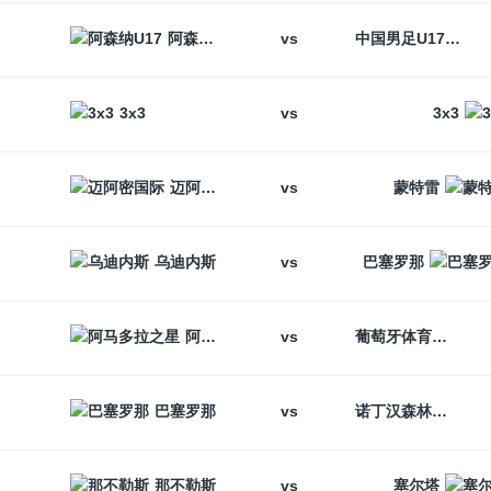
vs
阿森纳U17
中国男足U17
vs
3x3
3x3
vs
迈阿密国际
蒙特雷
vs
乌迪内斯
巴塞罗那
vs
阿马多拉之星
葡萄牙体育
vs
巴塞罗那
诺丁汉森林
vs
那不勒斯
塞尔塔