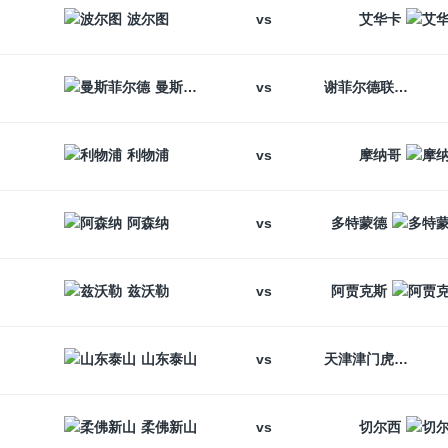
vs
波尔图
艾华卡
vs
曼斯菲尔德
谢菲尔德联
vs
利物浦
摩纳哥
vs
阿森纳
多特蒙德
vs
兹沃勒
阿贾克斯
vs
山东泰山
天津津门虎
vs
柔佛新山
切尔西