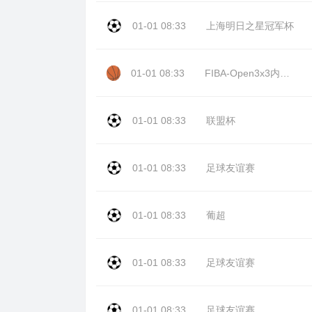
01-01 08:33
上海明日之星冠军杯
01-01 08:33
FIBA-Open3x3内蒙古站day2
01-01 08:33
联盟杯
01-01 08:33
足球友谊赛
01-01 08:33
葡超
01-01 08:33
足球友谊赛
01-01 08:33
足球友谊赛