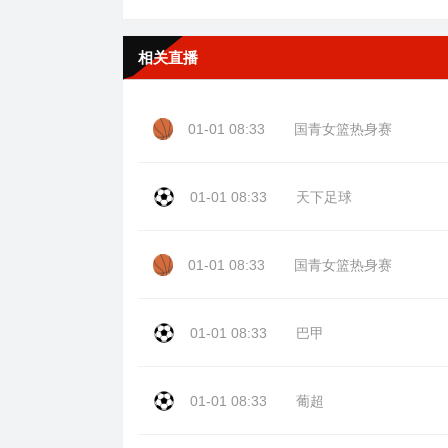
相关直播
01-01 08:33
国青女篮热身赛
01-01 08:33
天下足球
01-01 08:33
国青女篮热身赛
01-01 08:33
巴甲
01-01 08:33
葡超