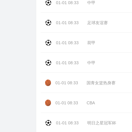
01-01 08:33
中甲
01-01 08:33
足球友谊赛
01-01 08:33
荷甲
01-01 08:33
中甲
01-01 08:33
国青女篮热身赛
01-01 08:33
CBA
01-01 08:33
明日之星冠军杯