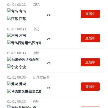
01-01 08:33
CBA
青岛
直播中
vs
江苏
01-01 08:33
中超
河南
直播中
vs
青岛西海岸
01-01 08:33
中甲
无锡吴钩
直播中
vs
宁波
01-01 08:33
足球友谊赛
曼城
直播中
vs
马德里竞技
01-01 08:33
荷甲