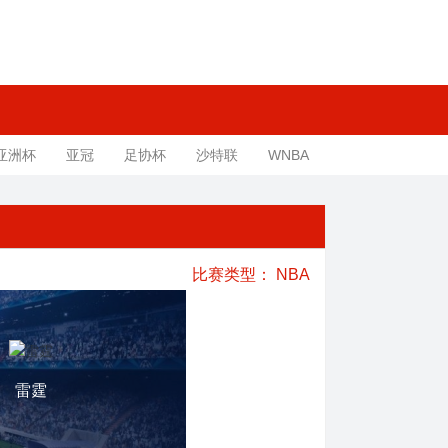
亚洲杯
亚冠
足协杯
沙特联
WNBA
比赛类型：
NBA
雷霆