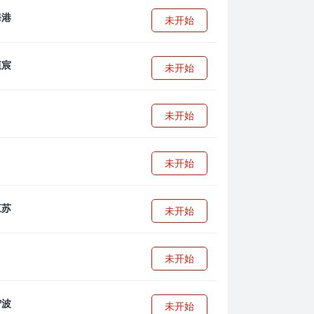
未开始
未开始
未开始
未开始
未开始
未开始
未开始