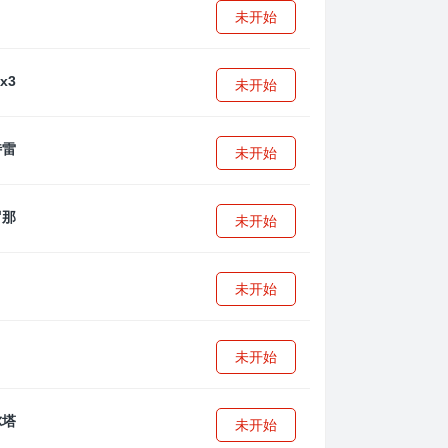
未开始
未开始
未开始
未开始
未开始
未开始
未开始