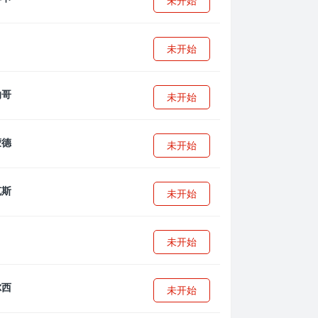
未开始
未开始
未开始
未开始
未开始
未开始
未开始