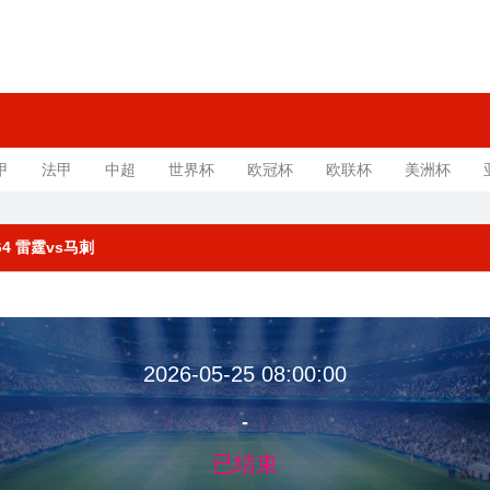
甲
法甲
中超
世界杯
欧冠杯
欧联杯
美洲杯
G4 雷霆vs马刺
2026-05-25 08:00:00
-
已结束