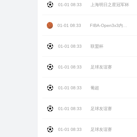
01-01 08:33
上海明日之星冠军杯
01-01 08:33
FIBA-Open3x3内蒙古站day2
01-01 08:33
联盟杯
01-01 08:33
足球友谊赛
01-01 08:33
葡超
01-01 08:33
足球友谊赛
01-01 08:33
足球友谊赛