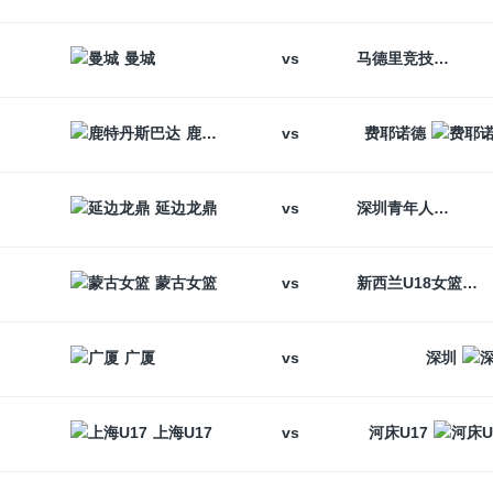
vs
曼城
马德里竞技
vs
鹿特丹斯巴达
费耶诺德
vs
延边龙鼎
深圳青年人
vs
蒙古女篮
新西兰U18女篮
vs
广厦
深圳
vs
上海U17
河床U17