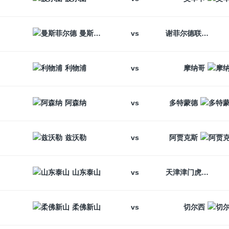
vs
曼斯菲尔德
谢菲尔德联
vs
利物浦
摩纳哥
vs
阿森纳
多特蒙德
vs
兹沃勒
阿贾克斯
vs
山东泰山
天津津门虎
vs
柔佛新山
切尔西