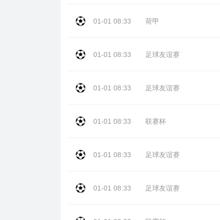
01-01 08:33
荷甲
01-01 08:33
足球友谊赛
01-01 08:33
足球友谊赛
01-01 08:33
联赛杯
01-01 08:33
足球友谊赛
01-01 08:33
足球友谊赛