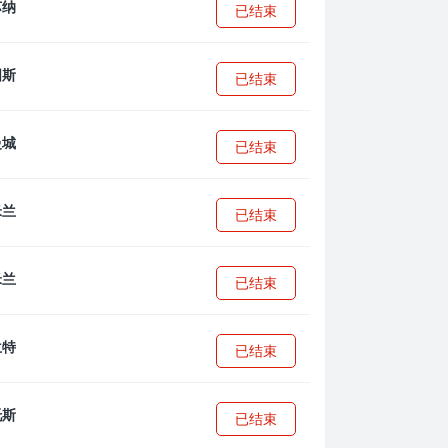
已结束
已结束
已结束
已结束
已结束
已结束
已结束