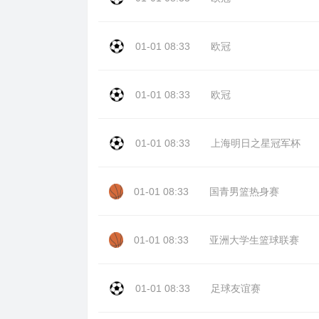
01-01 08:33
欧冠
01-01 08:33
欧冠
01-01 08:33
上海明日之星冠军杯
01-01 08:33
国青男篮热身赛
01-01 08:33
亚洲大学生篮球联赛
01-01 08:33
足球友谊赛