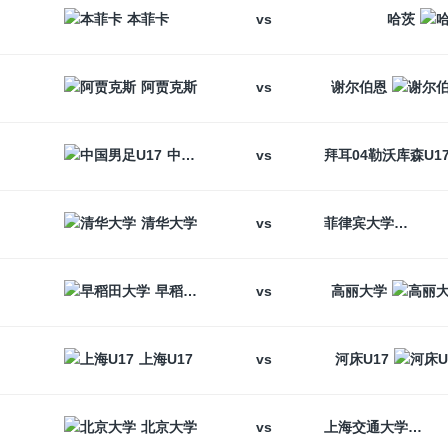
vs
本菲卡
哈茨
vs
阿贾克斯
谢尔伯恩
vs
中国男足U17
vs
清华大学
菲律宾大学
vs
早稻田大学
高丽大学
vs
上海U17
河床U17
vs
北京大学
上海交通大学