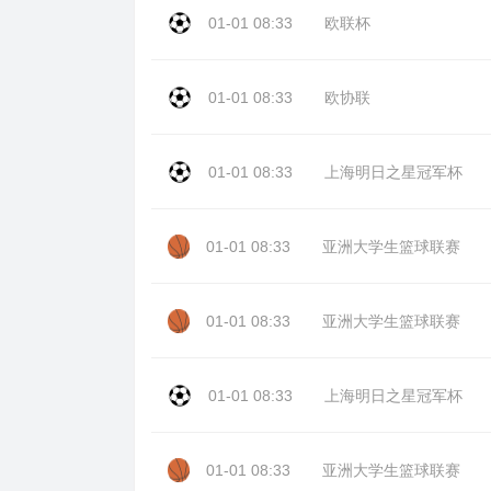
01-01 08:33
欧联杯
01-01 08:33
欧协联
01-01 08:33
上海明日之星冠军杯
01-01 08:33
亚洲大学生篮球联赛
01-01 08:33
亚洲大学生篮球联赛
01-01 08:33
上海明日之星冠军杯
01-01 08:33
亚洲大学生篮球联赛