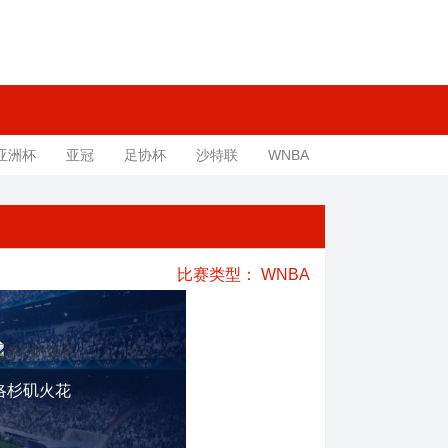
亚洲杯
亚冠
足协杯
沙特联
WNBA
比赛类型：
WNBA
洛杉矶火花