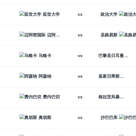
vs
延世大学
政治大学
vs
迈阿密国际
圣路易斯
vs
马略卡
巴黎圣日耳曼
vs
阿森纳
皇家贝蒂斯
vs
费内巴切
格拉茨风暴
vs
奥胡斯
沙巴巴库