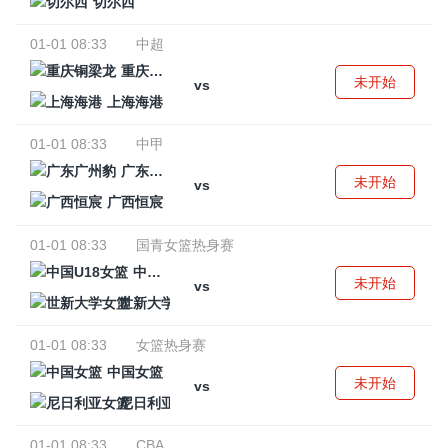
切尔西
01-01 08:33
中超
重庆铜梁龙
未开始
vs
上海海港
01-01 08:33
中甲
广东广州豹
未开始
vs
广西恒宸
01-01 08:33
国青女篮热身赛
中国U18女篮
未开始
vs
世新大学女篮
01-01 08:33
女篮热身赛
中国女篮
未开始
vs
尼日利亚女篮
01-01 08:33
CBA