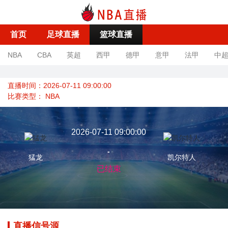
首页
足球直播
篮球直播
NBA
CBA
英超
西甲
德甲
意甲
法甲
中
直播时间：2026-07-11 09:00:00
比赛类型：
NBA
2026-07-11 09:00:00
-
猛龙
凯尔特人
已结束
直播信号源