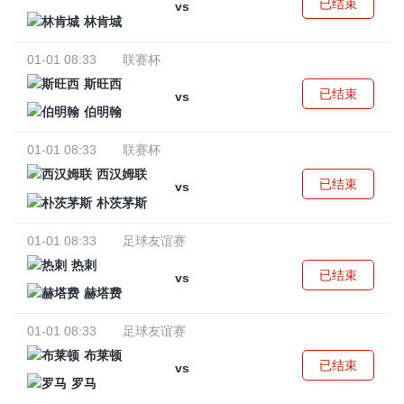
已结束
vs
林肯城
01-01 08:33
联赛杯
斯旺西
已结束
vs
伯明翰
01-01 08:33
联赛杯
西汉姆联
已结束
vs
朴茨茅斯
01-01 08:33
足球友谊赛
热刺
已结束
vs
赫塔费
01-01 08:33
足球友谊赛
布莱顿
已结束
vs
罗马