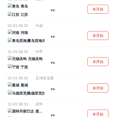
青岛
未开始
vs
江苏
01-01 08:33
中超
河南
未开始
vs
青岛西海岸
01-01 08:33
中甲
无锡吴钩
未开始
vs
宁波
01-01 08:33
足球友谊赛
曼城
未开始
vs
马德里竞技
01-01 08:33
荷甲
鹿特丹斯巴达
未开始
vs