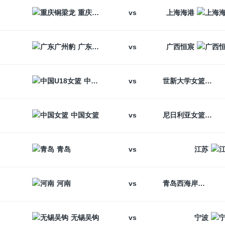
vs
重庆铜梁龙
上海海港
vs
广东广州豹
广西恒宸
vs
中国U18女篮
世新大学女篮
vs
中国女篮
尼日利亚女篮
vs
青岛
江苏
vs
河南
青岛西海岸
vs
无锡吴钩
宁波