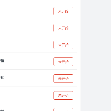
未开始
未开始
未开始
未开始
未开始
未开始