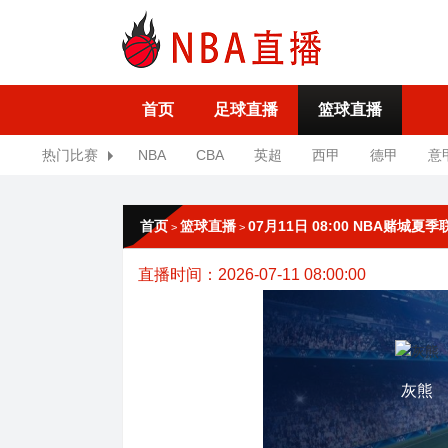
首页
足球直播
篮球直播
热门比赛
NBA
CBA
英超
西甲
德甲
意
首页
篮球直播
07月11日 08:00 NBA赌城夏
>
>
直播时间：2026-07-11 08:00:00
灰熊