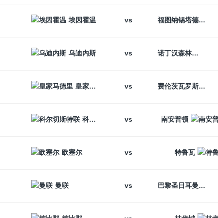
vs
埃因霍温
福图纳锡塔德
vs
乌迪内斯
诺丁汉森林
vs
皇家马德里
费伦茨瓦罗斯
vs
科尔切斯特联
南安普顿
vs
欧塞尔
特鲁瓦
vs
曼联
巴黎圣日耳曼