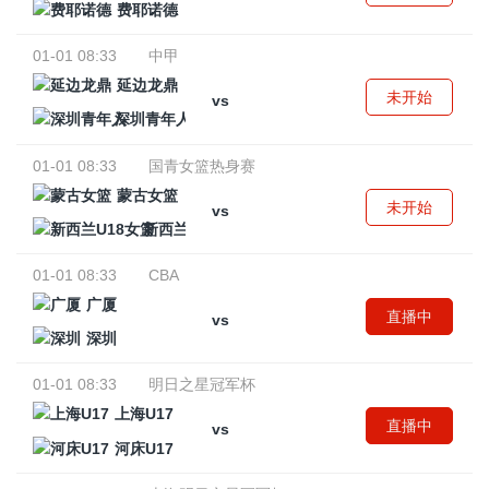
费耶诺德
01-01 08:33
中甲
延边龙鼎
未开始
vs
深圳青年人
01-01 08:33
国青女篮热身赛
蒙古女篮
未开始
vs
新西兰U18女篮
01-01 08:33
CBA
广厦
直播中
vs
深圳
01-01 08:33
明日之星冠军杯
上海U17
直播中
vs
河床U17