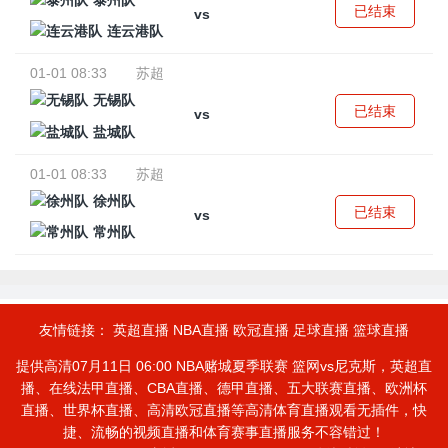
泰州队
已结束
vs
连云港队
01-01 08:33
苏超
无锡队
已结束
vs
盐城队
01-01 08:33
苏超
徐州队
已结束
vs
常州队
友情链接：
英超直播
NBA直播
欧冠直播
足球直播
篮球直播
提供高清07月11日 06:00 NBA赌城夏季联赛 篮网vs尼克斯，英超直
播、在线法甲直播、CBA直播、德甲直播、五大联赛直播、欧洲杯
直播、世界杯直播、高清欧冠直播等高清体育直播观看无插件，快
捷、流畅的视频直播和体育赛事直播服务不容错过！