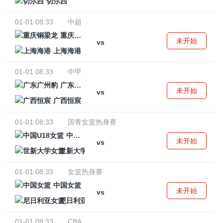
切尔西
01-01 08:33
中超
重庆铜梁龙
未开始
vs
上海海港
01-01 08:33
中甲
广东广州豹
未开始
vs
广西恒宸
01-01 08:33
国青女篮热身赛
中国U18女篮
未开始
vs
世新大学女篮
01-01 08:33
女篮热身赛
中国女篮
未开始
vs
尼日利亚女篮
01-01 08:33
CBA