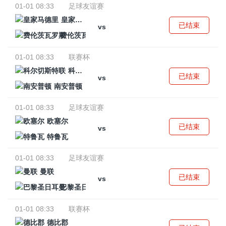
01-01 08:33
足球友谊赛
皇家马德里
已结束
vs
费伦茨瓦罗斯
01-01 08:33
联赛杯
科尔切斯特联
已结束
vs
南安普顿
01-01 08:33
足球友谊赛
欧塞尔
已结束
vs
特鲁瓦
01-01 08:33
足球友谊赛
曼联
已结束
vs
巴黎圣日耳曼
01-01 08:33
联赛杯
德比郡