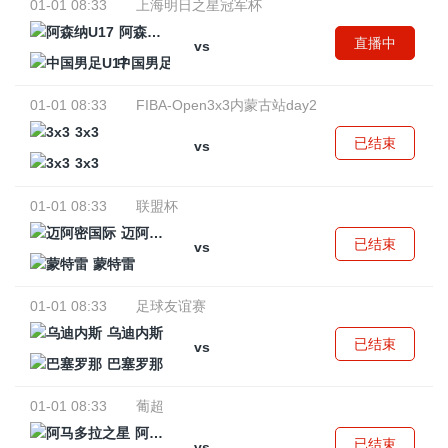
01-01 08:33
上海明日之星冠军杯
阿森纳U17
直播中
vs
中国男足U17
01-01 08:33
FIBA-Open3x3内蒙古站day2
3x3
已结束
vs
3x3
01-01 08:33
联盟杯
迈阿密国际
已结束
vs
蒙特雷
01-01 08:33
足球友谊赛
乌迪内斯
已结束
vs
巴塞罗那
01-01 08:33
葡超
阿马多拉之星
已结束
vs