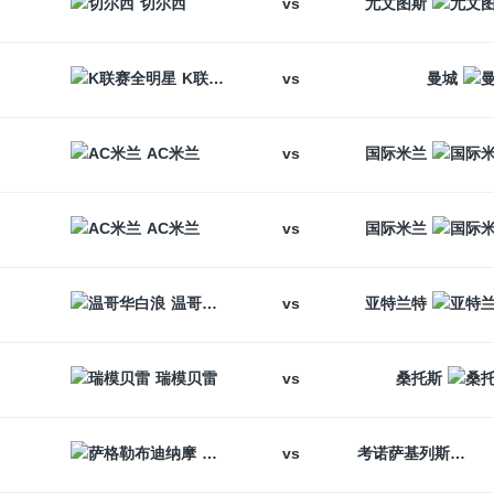
vs
切尔西
尤文图斯
vs
K联赛全明星
曼城
vs
AC米兰
国际米兰
vs
AC米兰
国际米兰
vs
温哥华白浪
亚特兰特
vs
瑞模贝雷
桑托斯
vs
萨格勒布迪纳摩
考诺萨基列斯