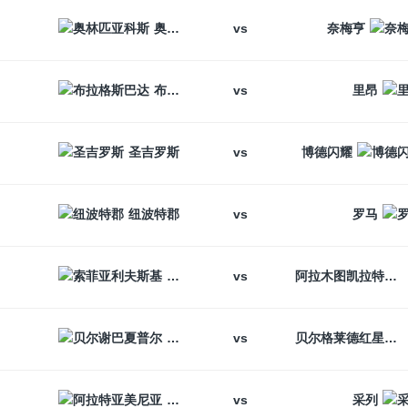
vs
奥林匹亚科斯
奈梅亨
vs
布拉格斯巴达
里昂
vs
圣吉罗斯
博德闪耀
vs
纽波特郡
罗马
vs
索菲亚利夫斯基
阿拉木图凯拉特
vs
贝尔谢巴夏普尔
贝尔格莱德红星
vs
阿拉特亚美尼亚
采列