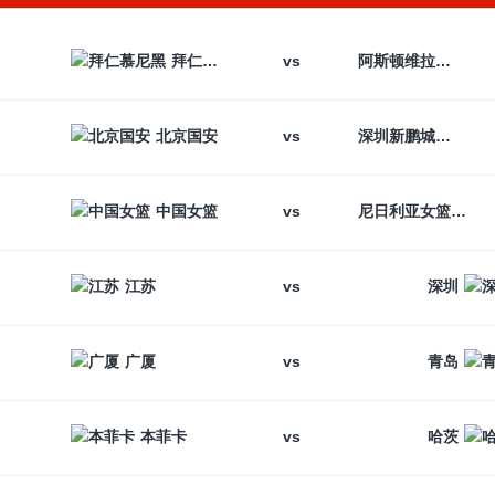
vs
拜仁慕尼黑
阿斯顿维拉
vs
北京国安
深圳新鹏城
vs
中国女篮
尼日利亚女篮
vs
江苏
深圳
vs
广厦
青岛
vs
本菲卡
哈茨