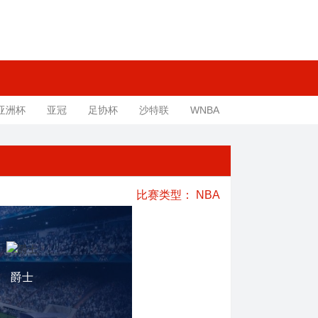
亚洲杯
亚冠
足协杯
沙特联
WNBA
比赛类型：
NBA
爵士