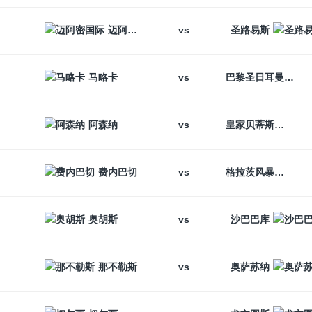
vs
迈阿密国际
圣路易斯
vs
马略卡
巴黎圣日耳曼
vs
阿森纳
皇家贝蒂斯
vs
费内巴切
格拉茨风暴
vs
奥胡斯
沙巴巴库
vs
那不勒斯
奥萨苏纳