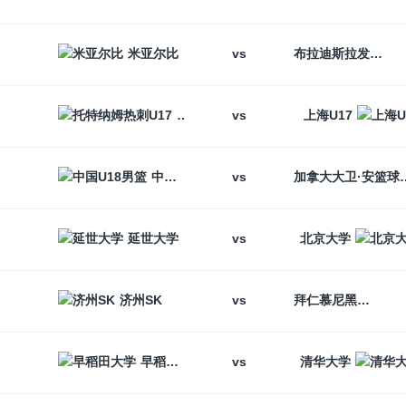
vs
米亚尔比
布拉迪斯拉发
vs
托特纳姆热刺U17
上海U17
vs
中国U18男篮
加拿大大卫
vs
延世大学
北京大学
vs
济州SK
拜仁慕尼黑
vs
早稻田大学
清华大学