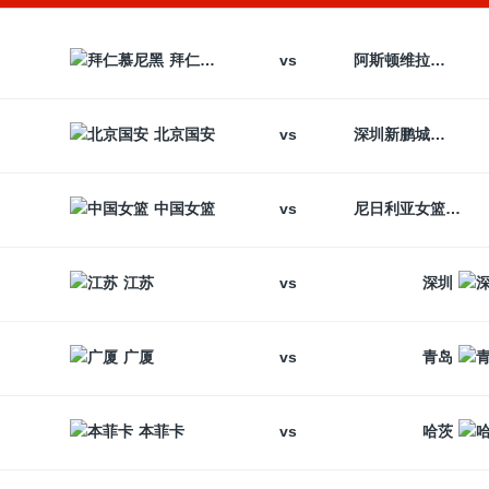
vs
拜仁慕尼黑
阿斯顿维拉
vs
北京国安
深圳新鹏城
vs
中国女篮
尼日利亚女篮
vs
江苏
深圳
vs
广厦
青岛
vs
本菲卡
哈茨