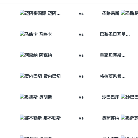
vs
迈阿密国际
圣路易斯
vs
马略卡
巴黎圣日耳曼
vs
阿森纳
皇家贝蒂斯
vs
费内巴切
格拉茨风暴
vs
奥胡斯
沙巴巴库
vs
那不勒斯
奥萨苏纳