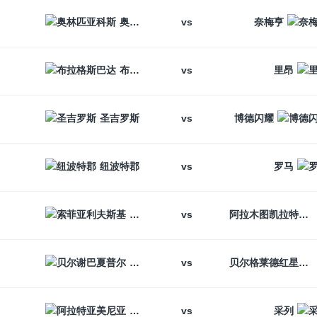
vs
奥林匹亚科斯
奈梅亨
vs
布拉格斯巴达
里昂
vs
圣吉罗斯
博德闪耀
vs
纽波特郡
罗马
vs
索菲亚利夫斯基
阿拉木图凯拉特
vs
贝尔谢巴夏普尔
贝尔格莱德红星
vs
阿拉特亚美尼亚
采列