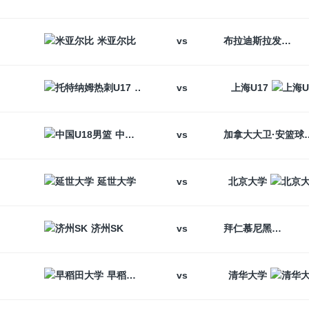
vs
米亚尔比
布拉迪斯拉发
vs
托特纳姆热刺U17
上海U17
vs
中国U18男篮
加拿大大卫
vs
延世大学
北京大学
vs
济州SK
拜仁慕尼黑
vs
早稻田大学
清华大学