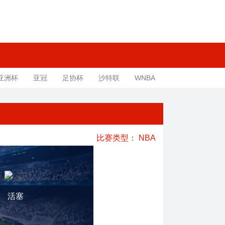
亚洲杯
亚冠
足协杯
沙特联
WNBA
比赛类型：
NBA
活塞