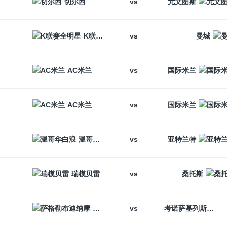
vs
切尔西
尤文图斯
vs
K联赛全明星
曼城
vs
AC米兰
国际米兰
vs
AC米兰
国际米兰
vs
温哥华白浪
亚特兰特
vs
瑞模贝雷
桑托斯
vs
萨格勒布迪纳摩
考诺萨基列斯