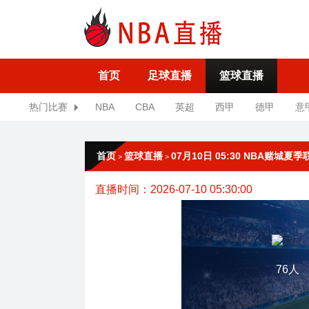
首页
足球直播
篮球直播
热门比赛
NBA
CBA
英超
西甲
德甲
意
首页
篮球直播
07月10日 05:30 NBA赌城夏季
>
>
直播时间：2026-07-10 05:30:00
76人