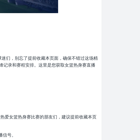
身赛的球迷们，别忘了提前收藏本页面，确保不错过这场精
锋记录和赛程安排。这里是您获取女篮热身赛直播
收看。热爱女篮热身赛比赛的朋友们，建议提前收藏本页
播信号。