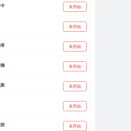
未开始
未开始
未开始
未开始
未开始
未开始
未开始