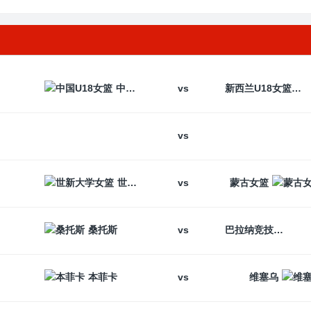
vs
中国U18女篮
新西兰U18女篮
vs
vs
世新大学女篮
蒙古女篮
vs
桑托斯
巴拉纳竞技
vs
本菲卡
维塞乌