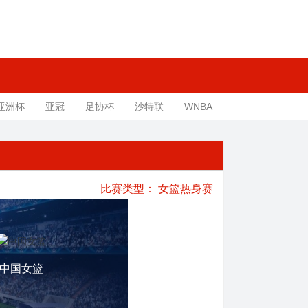
亚洲杯
亚冠
足协杯
沙特联
WNBA
比赛类型：
女篮热身赛
中国女篮