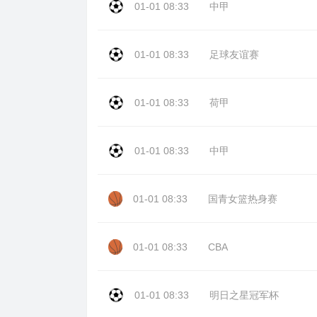
01-01 08:33
中甲
01-01 08:33
足球友谊赛
01-01 08:33
荷甲
01-01 08:33
中甲
01-01 08:33
国青女篮热身赛
01-01 08:33
CBA
01-01 08:33
明日之星冠军杯