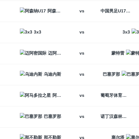
vs
阿森纳U17
中国男足U17
vs
3x3
3x3
vs
迈阿密国际
蒙特雷
vs
乌迪内斯
巴塞罗那
vs
阿马多拉之星
葡萄牙体育
vs
巴塞罗那
诺丁汉森林
vs
那不勒斯
塞尔塔