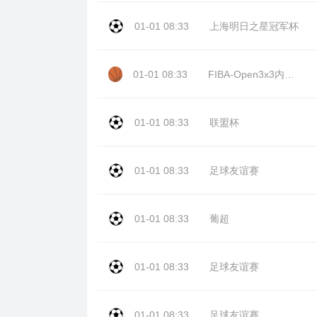
01-01 08:33
上海明日之星冠军杯
01-01 08:33
FIBA-Open3x3内蒙古站day2
01-01 08:33
联盟杯
01-01 08:33
足球友谊赛
01-01 08:33
葡超
01-01 08:33
足球友谊赛
01-01 08:33
足球友谊赛