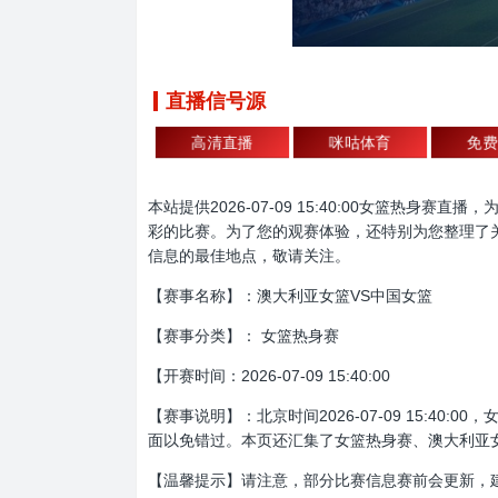
直播信号源
高清直播
咪咕体育
免费
本站提供2026-07-09 15:40:00女篮
彩的比赛。为了您的观赛体验，还特别为您整理了
信息的最佳地点，敬请关注。
【赛事名称】：澳大利亚女篮VS中国女篮
【赛事分类】： 女篮热身赛
【开赛时间：2026-07-09 15:40:00
【赛事说明】：北京时间2026-07-09 15:
面以免错过。本页还汇集了女篮热身赛、澳大利亚
【温馨提示】请注意，部分比赛信息赛前会更新，