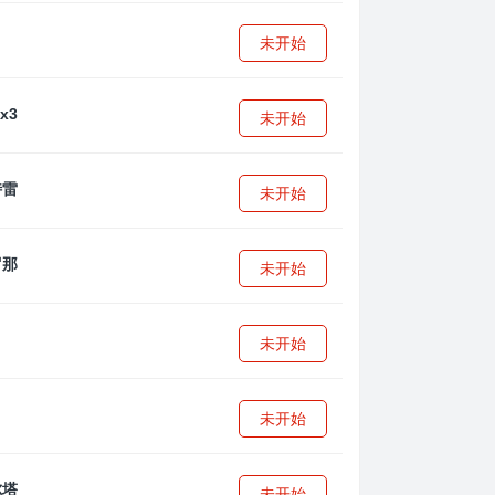
未开始
未开始
未开始
未开始
未开始
未开始
未开始