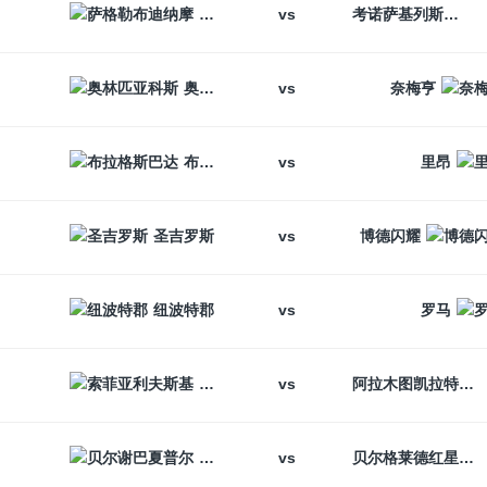
vs
萨格勒布迪纳摩
考诺萨基列斯
vs
奥林匹亚科斯
奈梅亨
vs
布拉格斯巴达
里昂
vs
圣吉罗斯
博德闪耀
vs
纽波特郡
罗马
vs
索菲亚利夫斯基
阿拉木图凯拉特
vs
贝尔谢巴夏普尔
贝尔格莱德红星