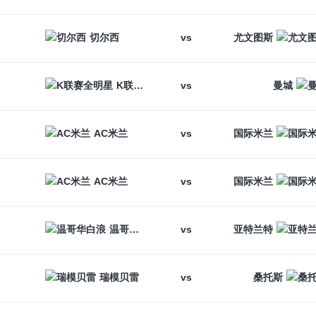
vs
切尔西
尤文图斯
vs
K联赛全明星
曼城
vs
AC米兰
国际米兰
vs
AC米兰
国际米兰
vs
温哥华白浪
亚特兰特
vs
瑞模贝雷
桑托斯