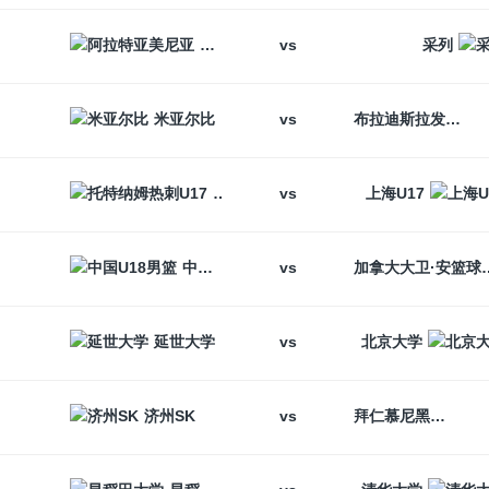
vs
阿拉特亚美尼亚
采列
vs
米亚尔比
布拉迪斯拉发
vs
托特纳姆热刺U17
上海U17
vs
中国U18男篮
加拿大大卫
vs
延世大学
北京大学
vs
济州SK
拜仁慕尼黑