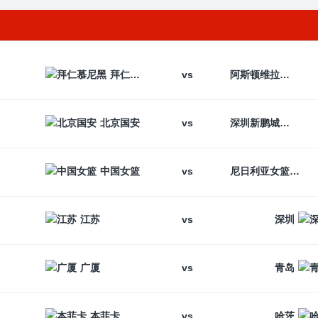
vs
拜仁慕尼黑
阿斯顿维拉
vs
北京国安
深圳新鹏城
vs
中国女篮
尼日利亚女篮
vs
江苏
深圳
vs
广厦
青岛
vs
本菲卡
哈茨