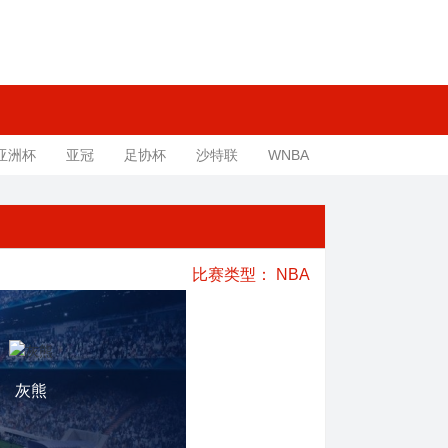
亚洲杯
亚冠
足协杯
沙特联
WNBA
比赛类型：
NBA
灰熊