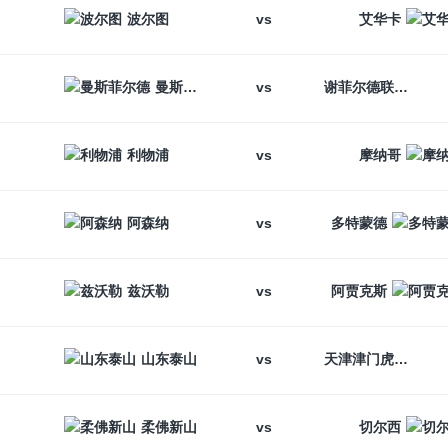
vs
波尔图
艾华卡
vs
曼斯菲尔德
谢菲尔德联
vs
利物浦
摩纳哥
vs
阿森纳
多特蒙德
vs
兹沃勒
阿贾克斯
vs
山东泰山
天津津门虎
vs
柔佛新山
切尔西