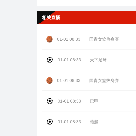
相关直播
01-01 08:33
国青女篮热身赛
01-01 08:33
天下足球
01-01 08:33
国青女篮热身赛
01-01 08:33
巴甲
01-01 08:33
葡超