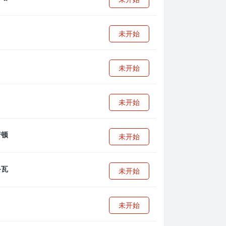
未开始
未开始
未开始
未开始
未开始
未开始