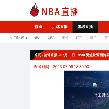
首页
足球直播
篮球直播
热门比赛
NBA
CBA
英超
西甲
德甲
意
首页
篮球直播
07月06日 18:30 男篮世亚预
>
>
直播时间：2026-07-06 18:30:00
韩国男