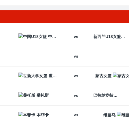
vs
中国U18女篮
新西兰U18女篮
vs
vs
世新大学女篮
蒙古女篮
vs
桑托斯
巴拉纳竞技
vs
本菲卡
维塞乌