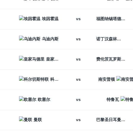
vs
埃因霍温
福图纳锡塔德
vs
乌迪内斯
诺丁汉森林
vs
皇家马德里
费伦茨瓦罗斯
vs
科尔切斯特联
南安普顿
vs
欧塞尔
特鲁瓦
vs
曼联
巴黎圣日耳曼