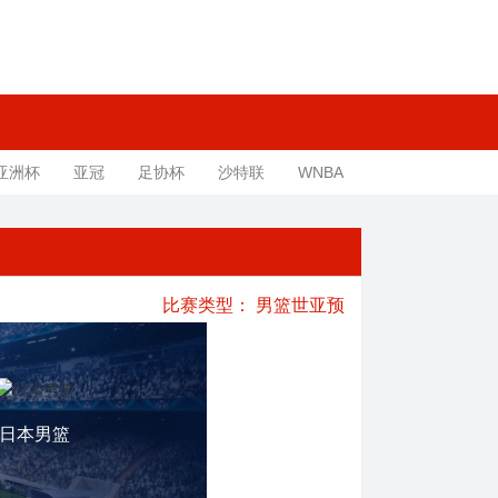
亚洲杯
亚冠
足协杯
沙特联
WNBA
比赛类型：
男篮世亚预
日本男篮