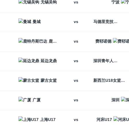
vs
无锡吴钩
宁波
vs
曼城
马德里竞技
vs
鹿特丹斯巴达
费耶诺德
vs
延边龙鼎
深圳青年人
vs
蒙古女篮
新西兰U18女篮
vs
广厦
深圳
vs
上海U17
河床U17