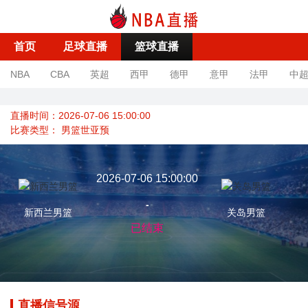
首页
足球直播
篮球直播
NBA
CBA
英超
西甲
德甲
意甲
法甲
中
直播时间：2026-07-06 15:00:00
比赛类型：
男篮世亚预
2026-07-06 15:00:00
-
新西兰男篮
关岛男篮
已结束
直播信号源