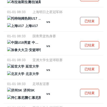
布拉迪斯拉发
01-01 08:33
上海明日之星冠军杯
托特纳姆热刺U17
已结束
vs
上海U17
01-01 08:33
国青男篮热身赛
中国U18男篮
已结束
vs
加拿大大卫·安篮球学院
01-01 08:33
亚洲大学生篮球联赛
延世大学
已结束
vs
北京大学
01-01 08:33
足球友谊赛
济州SK
已结束
vs
拜仁慕尼黑