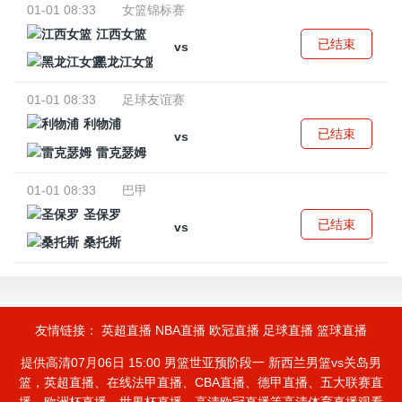
01-01 08:33
女篮锦标赛
江西女篮
已结束
vs
黑龙江女篮
01-01 08:33
足球友谊赛
利物浦
已结束
vs
雷克瑟姆
01-01 08:33
巴甲
圣保罗
已结束
vs
桑托斯
友情链接：
英超直播
NBA直播
欧冠直播
足球直播
篮球直播
提供高清07月06日 15:00 男篮世亚预阶段一 新西兰男篮vs关岛男
篮，英超直播、在线法甲直播、CBA直播、德甲直播、五大联赛直