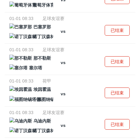
葡萄牙体育
01-01 08:33
足球友谊赛
巴塞罗那
已结束
vs
诺丁汉森林
01-01 08:33
足球友谊赛
那不勒斯
已结束
vs
塞尔塔
01-01 08:33
荷甲
埃因霍温
已结束
vs
福图纳锡塔德
01-01 08:33
足球友谊赛
乌迪内斯
已结束
vs
诺丁汉森林