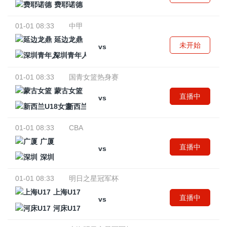
费耶诺德
01-01 08:33
中甲
延边龙鼎
未开始
vs
深圳青年人
01-01 08:33
国青女篮热身赛
蒙古女篮
直播中
vs
新西兰U18女篮
01-01 08:33
CBA
广厦
直播中
vs
深圳
01-01 08:33
明日之星冠军杯
上海U17
直播中
vs
河床U17