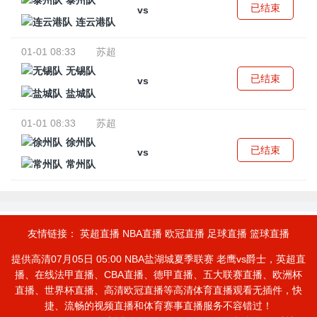
泰州队
已结束
vs
连云港队
01-01 08:33
苏超
无锡队
已结束
vs
盐城队
01-01 08:33
苏超
徐州队
已结束
vs
常州队
友情链接：
英超直播
NBA直播
欧冠直播
足球直播
篮球直播
提供高清07月05日 05:00 NBA盐湖城夏季联赛 老鹰vs爵士，英超直
播、在线法甲直播、CBA直播、德甲直播、五大联赛直播、欧洲杯
直播、世界杯直播、高清欧冠直播等高清体育直播观看无插件，快
捷、流畅的视频直播和体育赛事直播服务不容错过！