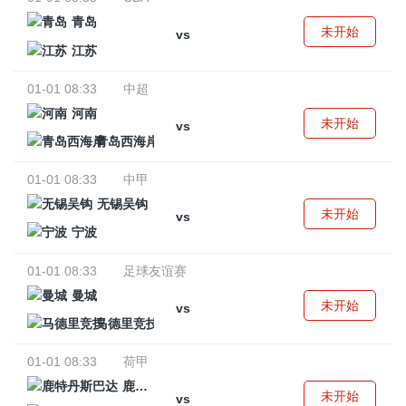
青岛
未开始
vs
江苏
01-01 08:33
中超
河南
未开始
vs
青岛西海岸
01-01 08:33
中甲
无锡吴钩
未开始
vs
宁波
01-01 08:33
足球友谊赛
曼城
未开始
vs
马德里竞技
01-01 08:33
荷甲
鹿特丹斯巴达
未开始
vs