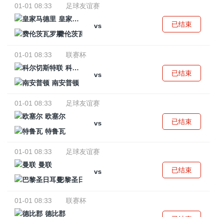
01-01 08:33
足球友谊赛
皇家马德里
已结束
vs
费伦茨瓦罗斯
01-01 08:33
联赛杯
科尔切斯特联
已结束
vs
南安普顿
01-01 08:33
足球友谊赛
欧塞尔
已结束
vs
特鲁瓦
01-01 08:33
足球友谊赛
曼联
已结束
vs
巴黎圣日耳曼
01-01 08:33
联赛杯
德比郡