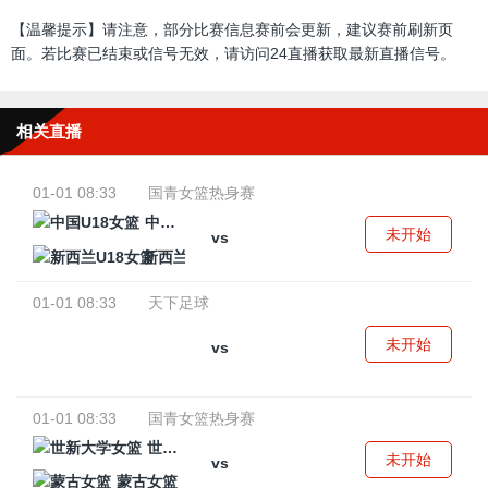
【温馨提示】请注意，部分比赛信息赛前会更新，建议赛前刷新页
面。若比赛已结束或信号无效，请访问24直播获取最新直播信号。
相关直播
01-01 08:33
国青女篮热身赛
中国U18女篮
未开始
vs
新西兰U18女篮
01-01 08:33
天下足球
未开始
vs
01-01 08:33
国青女篮热身赛
世新大学女篮
未开始
vs
蒙古女篮