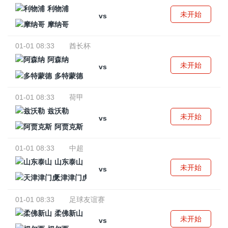
利物浦
未开始
vs
摩纳哥
01-01 08:33
酋长杯
阿森纳
未开始
vs
多特蒙德
01-01 08:33
荷甲
兹沃勒
未开始
vs
阿贾克斯
01-01 08:33
中超
山东泰山
未开始
vs
天津津门虎
01-01 08:33
足球友谊赛
柔佛新山
未开始
vs