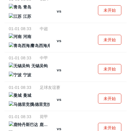
青岛
未开始
vs
江苏
01-01 08:33
中超
河南
未开始
vs
青岛西海岸
01-01 08:33
中甲
无锡吴钩
未开始
vs
宁波
01-01 08:33
足球友谊赛
曼城
未开始
vs
马德里竞技
01-01 08:33
荷甲
鹿特丹斯巴达
未开始
vs