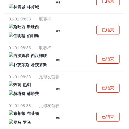
已结束
vs
林肯城
01-01 08:33
联赛杯
斯旺西
已结束
vs
伯明翰
01-01 08:33
联赛杯
西汉姆联
已结束
vs
朴茨茅斯
01-01 08:33
足球友谊赛
热刺
已结束
vs
赫塔费
01-01 08:33
足球友谊赛
布莱顿
已结束
vs
罗马