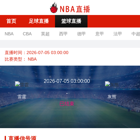
首页
足球直播
篮球直播
NBA
CBA
英超
西甲
德甲
意甲
法甲
中
直播时间：2026-07-05 03:00:00
比赛类型：
NBA
2026-07-05 03:00:00
-
雷霆
灰熊
已结束
直播信号源