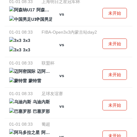
01-01 08:33
上海明日之星冠军杯
阿森纳U17
未开始
vs
中国男足U17
01-01 08:33
FIBA-Open3x3内蒙古站day2
3x3
未开始
vs
3x3
01-01 08:33
联盟杯
迈阿密国际
未开始
vs
蒙特雷
01-01 08:33
足球友谊赛
乌迪内斯
未开始
vs
巴塞罗那
01-01 08:33
葡超
阿马多拉之星
未开始
vs