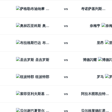
vs
萨格勒布迪纳摩
考诺萨基列斯
vs
奥林匹亚科斯
奈梅亨
vs
布拉格斯巴达
里昂
vs
圣吉罗斯
博德闪耀
vs
纽波特郡
罗马
vs
索菲亚利夫斯基
阿拉木图凯拉特
vs
贝尔谢巴夏普尔
贝尔格莱德红星