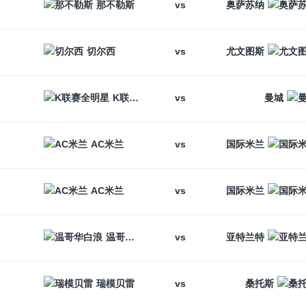
vs
那不勒斯
奥萨苏纳
vs
切尔西
尤文图斯
vs
K联赛全明星
曼城
vs
AC米兰
国际米兰
vs
AC米兰
国际米兰
vs
温哥华白浪
亚特兰特
vs
瑞模贝雷
桑托斯