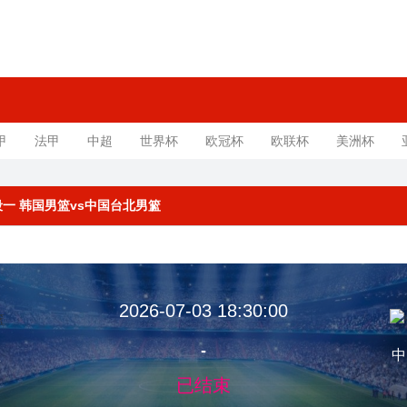
甲
法甲
中超
世界杯
欧冠杯
欧联杯
美洲杯
阶段一 韩国男篮vs中国台北男篮
2026-07-03 18:30:00
-
篮
中
已结束