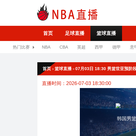
首页
足球直播
篮球直播
热门比赛
NBA
CBA
英超
西甲
德甲
意
首页
篮球直播
07月03日 18:30 男篮世亚预
>
>
直播时间：2026-07-03 18:30:00
韩国男