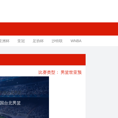
亚洲杯
亚冠
足协杯
沙特联
WNBA
比赛类型：
男篮世亚预
国台北男篮