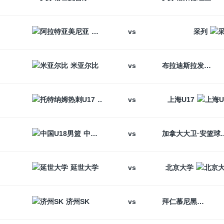
vs
阿拉特亚美尼亚
采列
vs
米亚尔比
布拉迪斯拉发
vs
托特纳姆热刺U17
上海U17
vs
中国U18男篮
加拿大大卫
vs
延世大学
北京大学
vs
济州SK
拜仁慕尼黑