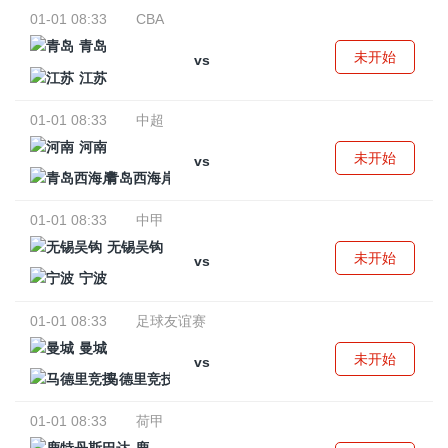
01-01 08:33
CBA
青岛
未开始
vs
江苏
01-01 08:33
中超
河南
未开始
vs
青岛西海岸
01-01 08:33
中甲
无锡吴钩
未开始
vs
宁波
01-01 08:33
足球友谊赛
曼城
未开始
vs
马德里竞技
01-01 08:33
荷甲