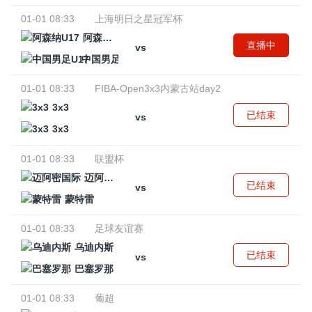
01-01 08:33
上海明日之星冠军杯
阿森纳U17
直播中
vs
中国男足U17
01-01 08:33
FIBA-Open3x3内蒙古站day2
3x3
已结束
vs
3x3
01-01 08:33
联盟杯
迈阿密国际
已结束
vs
蒙特雷
01-01 08:33
足球友谊赛
乌迪内斯
已结束
vs
巴塞罗那
01-01 08:33
葡超