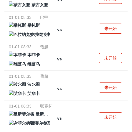
蒙古女篮
01-01 08:33
巴甲
桑托斯
未开始
vs
巴拉纳竞技
01-01 08:33
葡超
本菲卡
未开始
vs
维塞乌
01-01 08:33
葡超
波尔图
未开始
vs
艾华卡
01-01 08:33
联赛杯
曼斯菲尔德
未开始
vs
谢菲尔德联