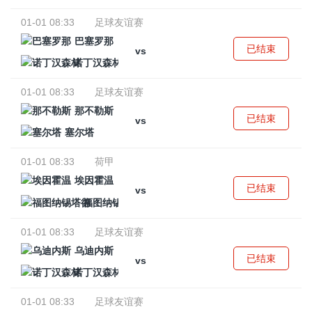
01-01 08:33
足球友谊赛
巴塞罗那
已结束
vs
诺丁汉森林
01-01 08:33
足球友谊赛
那不勒斯
已结束
vs
塞尔塔
01-01 08:33
荷甲
埃因霍温
已结束
vs
福图纳锡塔德
01-01 08:33
足球友谊赛
乌迪内斯
已结束
vs
诺丁汉森林
01-01 08:33
足球友谊赛