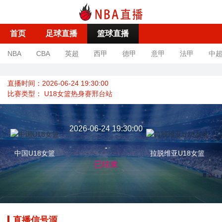
首页
足球直播
篮球直播
NBA
CBA
英超
西甲
德甲
意甲
法甲
中
直播时间：2026-06-24 19:30:00
比赛类型：
U18女篮热身赛邢台站
2026-06-24 19:30:00
-
中国U18女篮
拉脱维亚U18女篮
已结束
直播信号源