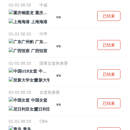
01-01 08:33
中超
重庆铜梁龙
已结束
vs
上海海港
01-01 08:33
中甲
广东广州豹
已结束
vs
广西恒宸
01-01 08:33
国青女篮热身赛
中国U18女篮
已结束
vs
世新大学女篮
01-01 08:33
女篮热身赛
中国女篮
已结束
vs
尼日利亚女篮
01-01 08:33
CBA
青岛