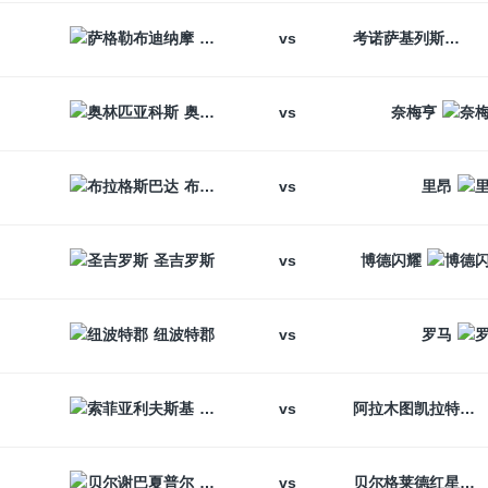
vs
萨格勒布迪纳摩
考诺萨基列斯
vs
奥林匹亚科斯
奈梅亨
vs
布拉格斯巴达
里昂
vs
圣吉罗斯
博德闪耀
vs
纽波特郡
罗马
vs
索菲亚利夫斯基
阿拉木图凯拉特
vs
贝尔谢巴夏普尔
贝尔格莱德红星