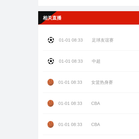
相关直播
01-01 08:33
足球友谊赛
01-01 08:33
中超
01-01 08:33
女篮热身赛
01-01 08:33
CBA
01-01 08:33
CBA