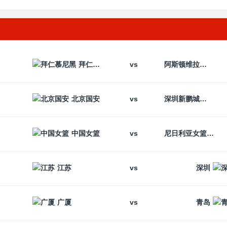
vs
拜仁慕尼黑
阿斯顿维拉
vs
北京国安
深圳新鹏城
vs
中国女篮
尼日利亚女篮
vs
江苏
深圳
vs
广厦
青岛