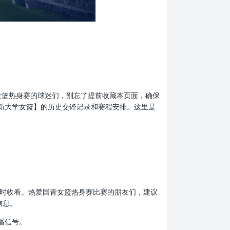
爱国青女篮热身赛的球迷们，别忘了提前收藏本页面，确保
世新大学女篮】的历史交锋记录和赛程安排。这里是
敬请准时收看。热爱国青女篮热身赛比赛的朋友们，建议
信息。
播信号。