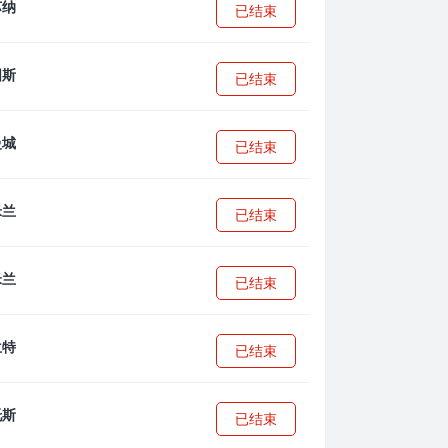
已结束
已结束
已结束
已结束
已结束
已结束
已结束