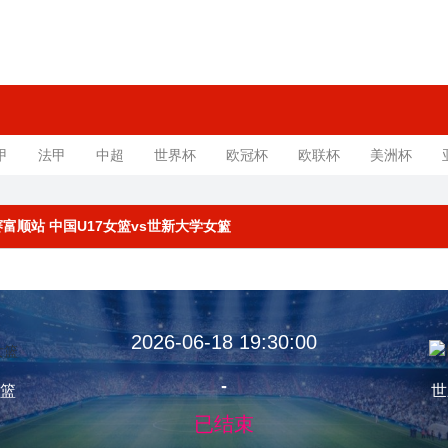
甲
法甲
中超
世界杯
欧冠杯
欧联杯
美洲杯
身赛富顺站 中国U17女篮vs世新大学女篮
2026-06-18 19:30:00
-
女篮
世
已结束