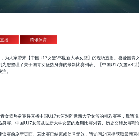
直播
腾讯体育
女篮热身赛直播，为大家带来【中国U17女篮VS世新大学女篮】的现场直播。喜
为您整理了关于国青女篮热身赛的最新比赛列表、【中国U17女篮VS
关注。
30:00，国青女篮热身赛将直播中国U17女篮对阵世新大学女篮的精彩赛事，
热身赛、中国U17女篮及世新大学女篮的近期比赛列表、历史交锋及赛程
建议赛前刷新页面。若比赛已结束或信号无效，请访问24直播获取最新直