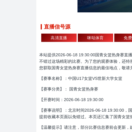
直播信号源
高清直播
咪咕体育
免费
本站提供2026-06-18 19:30:00国青
不错过这场精彩的比赛。为了您的观赛体验，还特别
您获取国青女篮热身赛直播信息的最佳地点，敬请
【赛事名称】：中国U17女篮VS世新大学女篮
【赛事分类】： 国青女篮热身赛
【开赛时间：2026-06-18 19:30:00
【赛事说明】：北京时间2026-06-18 19:
提前收藏本页面以免错过。本页还汇集了国青女篮
【温馨提示】请注意，部分比赛信息赛前会更新，