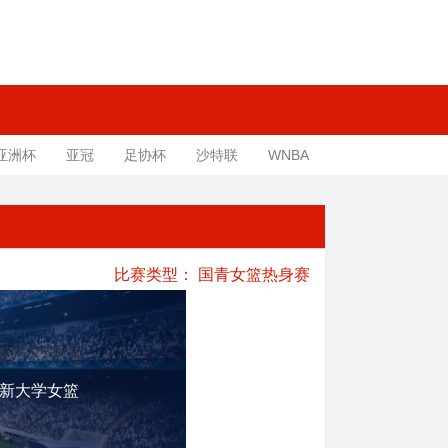
亚洲杯
亚冠
足协杯
沙特联
WNBA
比赛类型：
国青女篮热身赛
新大学女篮