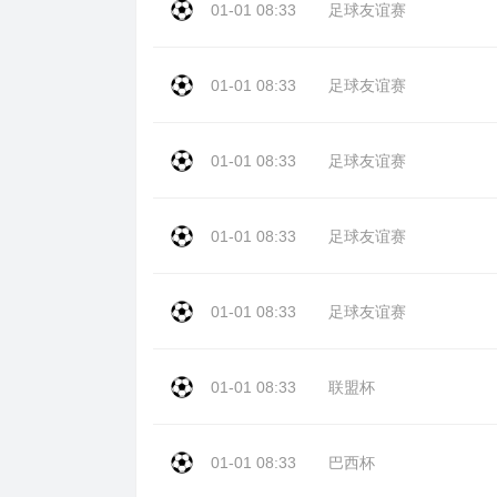
01-01 08:33
足球友谊赛
01-01 08:33
足球友谊赛
01-01 08:33
足球友谊赛
01-01 08:33
足球友谊赛
01-01 08:33
足球友谊赛
01-01 08:33
联盟杯
01-01 08:33
巴西杯