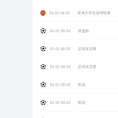
01-01 08:33
亚洲大学生篮球联赛
01-01 08:33
联盟杯
01-01 08:33
足球友谊赛
01-01 08:33
足球友谊赛
01-01 08:33
欧冠
01-01 08:33
欧冠