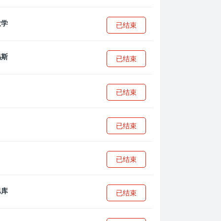
已结束
已结束
已结束
已结束
已结束
已结束