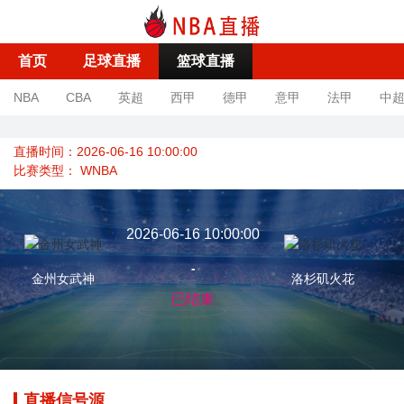
首页
足球直播
篮球直播
NBA
CBA
英超
西甲
德甲
意甲
法甲
中
直播时间：2026-06-16 10:00:00
比赛类型：
WNBA
2026-06-16 10:00:00
-
金州女武神
洛杉矶火花
已结束
直播信号源