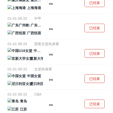
重庆铜梁龙
已结束
vs
上海海港
01-01 08:33
中甲
广东广州豹
已结束
vs
广西恒宸
01-01 08:33
国青女篮热身赛
中国U18女篮
已结束
vs
世新大学女篮
01-01 08:33
女篮热身赛
中国女篮
已结束
vs
尼日利亚女篮
01-01 08:33
CBA
青岛
已结束
vs
江苏