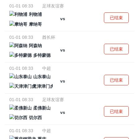
01-01 08:33
足球友谊赛
利物浦
已结束
vs
摩纳哥
01-01 08:33
酋长杯
阿森纳
已结束
vs
多特蒙德
01-01 08:33
中超
山东泰山
已结束
vs
天津津门虎
01-01 08:33
足球友谊赛
柔佛新山
已结束
vs
切尔西
01-01 08:33
中超