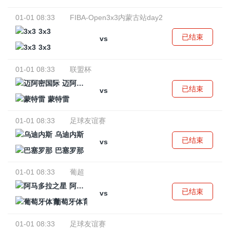
01-01 08:33
FIBA-Open3x3内蒙古站day2
3x3
已结束
vs
3x3
01-01 08:33
联盟杯
迈阿密国际
已结束
vs
蒙特雷
01-01 08:33
足球友谊赛
乌迪内斯
已结束
vs
巴塞罗那
01-01 08:33
葡超
阿马多拉之星
已结束
vs
葡萄牙体育
01-01 08:33
足球友谊赛