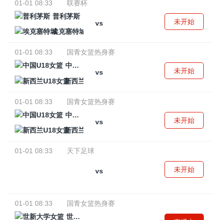
01-01 08:33
联赛杯
普利茅斯
未开始
vs
埃克塞特城
01-01 08:33
国青女篮热身赛
中国U18女篮
未开始
vs
新西兰U18女篮
01-01 08:33
国青女篮热身赛
中国U18女篮
未开始
vs
新西兰U18女篮
01-01 08:33
天下足球
未开始
vs
01-01 08:33
国青女篮热身赛
世新大学女篮