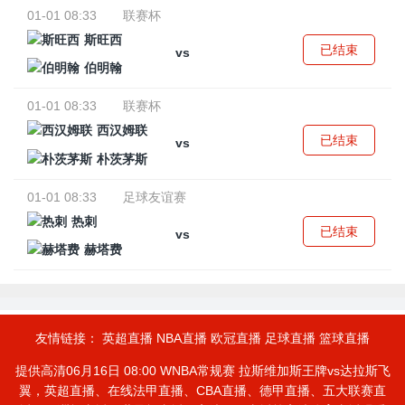
01-01 08:33
联赛杯
斯旺西
已结束
vs
伯明翰
01-01 08:33
联赛杯
西汉姆联
已结束
vs
朴茨茅斯
01-01 08:33
足球友谊赛
热刺
已结束
vs
赫塔费
友情链接：
英超直播
NBA直播
欧冠直播
足球直播
篮球直播
提供高清06月16日 08:00 WNBA常规赛 拉斯维加斯王牌vs达拉斯飞
翼，英超直播、在线法甲直播、CBA直播、德甲直播、五大联赛直