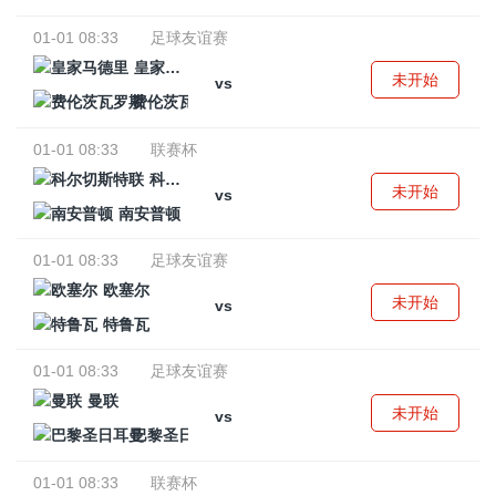
01-01 08:33
足球友谊赛
皇家马德里
未开始
vs
费伦茨瓦罗斯
01-01 08:33
联赛杯
科尔切斯特联
未开始
vs
南安普顿
01-01 08:33
足球友谊赛
欧塞尔
未开始
vs
特鲁瓦
01-01 08:33
足球友谊赛
曼联
未开始
vs
巴黎圣日耳曼
01-01 08:33
联赛杯