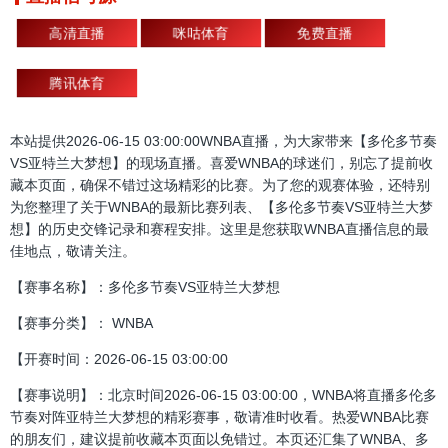
高清直播
咪咕体育
免费直播
腾讯体育
本站提供2026-06-15 03:00:00WNBA直播，为大家带来【多伦多节奏
VS亚特兰大梦想】的现场直播。喜爱WNBA的球迷们，别忘了提前收
藏本页面，确保不错过这场精彩的比赛。为了您的观赛体验，还特别
为您整理了关于WNBA的最新比赛列表、【多伦多节奏VS亚特兰大梦
想】的历史交锋记录和赛程安排。这里是您获取WNBA直播信息的最
佳地点，敬请关注。
【赛事名称】：多伦多节奏VS亚特兰大梦想
【赛事分类】： WNBA
【开赛时间：2026-06-15 03:00:00
【赛事说明】：北京时间2026-06-15 03:00:00，WNBA将直播多伦多
节奏对阵亚特兰大梦想的精彩赛事，敬请准时收看。热爱WNBA比赛
的朋友们，建议提前收藏本页面以免错过。本页还汇集了WNBA、多