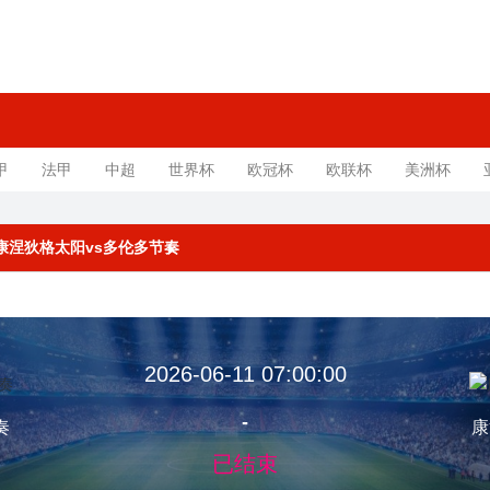
甲
法甲
中超
世界杯
欧冠杯
欧联杯
美洲杯
规赛 康涅狄格太阳vs多伦多节奏
2026-06-11 07:00:00
-
奏
康
已结束