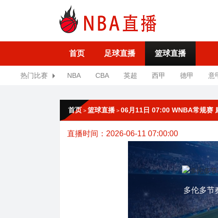
首页
足球直播
篮球直播
热门比赛
NBA
CBA
英超
西甲
德甲
意
首页
篮球直播
06月11日 07:00 WNBA常
>
>
直播时间：2026-06-11 07:00:00
多伦多节