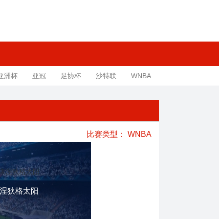
亚洲杯
亚冠
足协杯
沙特联
WNBA
比赛类型：
WNBA
涅狄格太阳