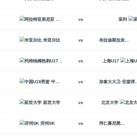
vs
阿拉特亚美尼亚
采列
vs
米亚尔比
布拉迪斯拉发
vs
托特纳姆热刺U17
上海U17
vs
中国U18男篮
加拿大大卫
vs
延世大学
北京大学
vs
济州SK
拜仁慕尼黑