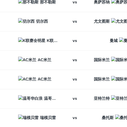
vs
那不勒斯
奥萨苏纳
vs
切尔西
尤文图斯
vs
K联赛全明星
曼城
vs
AC米兰
国际米兰
vs
AC米兰
国际米兰
vs
温哥华白浪
亚特兰特
vs
瑞模贝雷
桑托斯