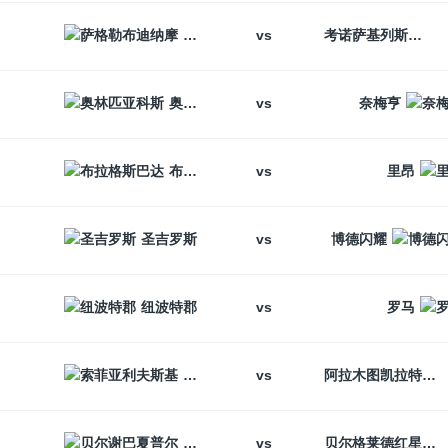
vs
萨格勒布迪纳摩
考诺萨基列斯
vs
奥林匹亚科斯
奈梅亨
vs
布拉格斯巴达
里昂
vs
圣吉罗斯
博德闪耀
vs
纽波特郡
罗马
vs
索菲亚利夫斯基
阿拉木图凯拉特
vs
贝尔谢巴夏普尔
贝尔格莱德红星