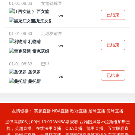
01-01 08:33
女篮锦标赛
江西女篮
已结束
vs
黑龙江女篮
01-01 08:33
足球友谊赛
利物浦
已结束
vs
雷克瑟姆
01-01 08:33
巴甲
圣保罗
已结束
vs
桑托斯
友情链接：
英超直播
NBA直播
欧冠直播
足球直播
篮球直播
提供高清06月09日 10:00 WNBA常规赛 西雅图风暴vs拉斯维加斯王
牌，英超直播、在线法甲直播、CBA直播、德甲直播、五大联赛直