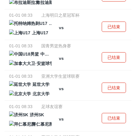
布拉迪斯拉发
01-01 08:33
上海明日之星冠军杯
托特纳姆热刺U17
已结束
vs
上海U17
01-01 08:33
国青男篮热身赛
中国U18男篮
已结束
vs
加拿大大卫·安篮球学院
01-01 08:33
亚洲大学生篮球联赛
延世大学
已结束
vs
北京大学
01-01 08:33
足球友谊赛
济州SK
已结束
vs
拜仁慕尼黑